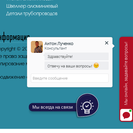
Швеллер алюминиевый
Детали трубопроводов
нформация
Антон Лученко
Мы онлайн, задавайте вопросы!
Консультант
pyright © 2016-2026.
"НикаСтрой"
е права защищены.
Здравствуйте!
пирование материала запрещено.
Отвечу на ваши вопросы!
Антон Лученко
печатает...
одвижение сайта от mosseo.ru
Мы всегда на связи