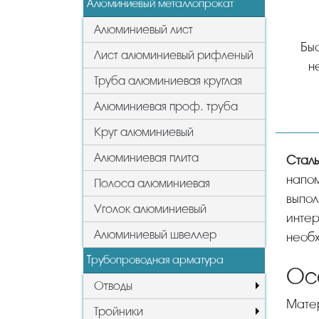
Алюминиевый металлопрокат
Алюминиевый лист
Быс
Лист алюминиевый рифленый
н
Труба алюминиевая круглая
Алюминиевая проф. труба
Круг алюминиевый
Алюминиевая плита
Стал
напом
Полоса алюминиевая
выпо
Уголок алюминиевый
интер
Алюминиевый швеллер
необх
Трубопроводная арматура
Ос
Отводы
Мат
Тройники