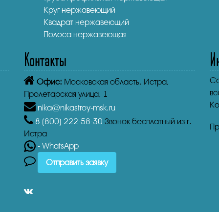
Круг нержавеющий
Квадрат нержавеющий
Полоса нержавеющая
Контакты
И
Co
Офис:
Московская область, Истра,
вс
Пролетарская улица, 1
Ко
nika@nikastroy-msk.ru
8 (800)
222-58-30
Звонок бесплатный из г.
Пр
Истра
- WhatsApp
Отправить заявку