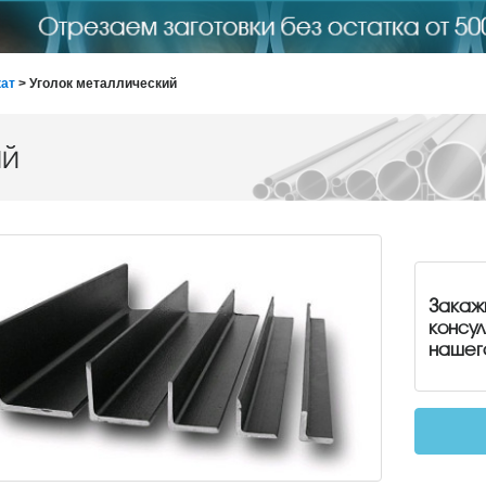
ат
> Уголок металлический
ий
Закаж
консу
нашег