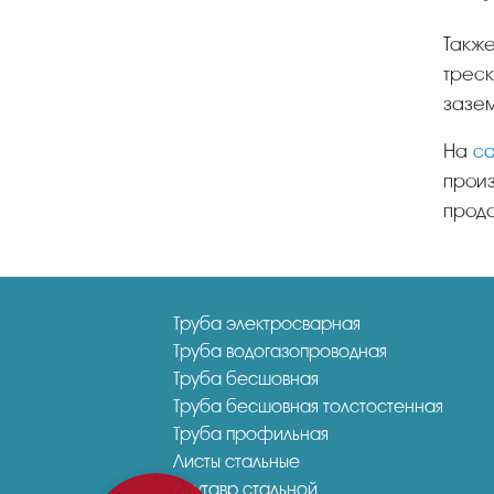
Также с его помощью можно укрепить душевые поддоны, стены и потолок. Он не позволяет плитке
треск
зазем
На
с
произ
прода
Труба электросварная
Труба водогазопроводная
Труба бесшовная
Труба бесшовная толстостенная
Труба профильная
Листы стальные
Двутавр стальной