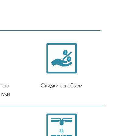
 нас
Скидки за объем
туки