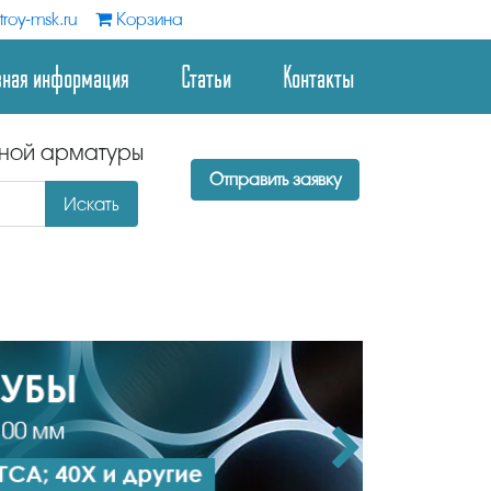
roy-msk.ru
Корзина
зная информация
Статьи
Контакты
дной арматуры
Отправить заявку
Искать