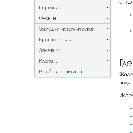
откло
Переходы
Фланцы
Заглушка металлическая
Кран шаровой
Задвижки
Где
Клапаны
Резьбовые фитинги
Жел
подда
Исп