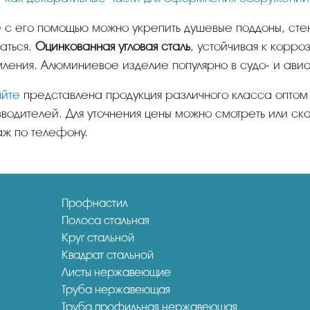
аться.
Оцинкованная угловая сталь
, устойчивая к корр
ления. Алюминиевое изделие популярно в судо- и ави
айте
представлена продукция различного класса оптом 
водителей. Для уточнения цены можно смотреть или ска
ж по телефону.
Профнастил
Полоса стальная
Круг стальной
Квадрат стальной
Листы нержавеющие
Труба нержавеющая
Труба профильная нержавеющая