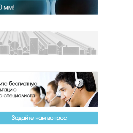
ите бесплатную
льтацию
о специалиста
Задайте нам вопрос