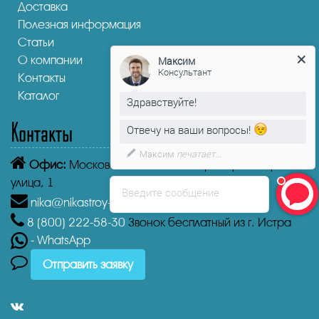
Доставка
Полезная информация
Статьи
О компании
Максим
Консультант
Контакты
Каталог
Здравствуйте!
Контакты
Отвечу на ваши вопросы!
Максим
печатает...
Офис:
Московская область, Истра, Пролетарская
улица, 1
Введите сообщение
nika@nikastroy-msk.ru
8 (800)
222-58-30
Звонок бесплатный из г. Истра
- WhatsApp
Отправить заявку