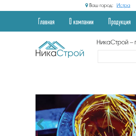
Ваш город:
Истра
Главная
О компании
Продукция
НикаСтрой – 