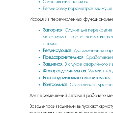
Смешивание потоков;
Регулировку параметров движущег
Исходя из перечисленных функциональн
Запорная
. Служит для перекрытия
механизма – крана, заслонки, вен
среды;
Регулирующая
. Для изменения пар
Предохранительная
. Срабатывает
Защитная
. В случае аварийного 
Фазоразделительная
. Удаляет кон
Распределительно-смесительная
.
Контрольная
. Отслеживает уровен
Для перемещений деталей рабочего мех
Заводы-производители выпускают арматуру в соответствии с требованиями ГОСТ, процесс производства проходит по современным
технологиям, что гарантирует высокое 