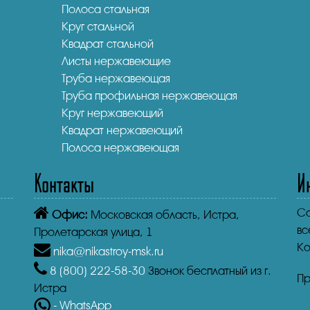
Полоса стальная
Круг стальной
Квадрат стальной
Листы нержавеющие
Труба нержавеющая
Труба профильная нержавеющая
Круг нержавеющий
Квадрат нержавеющий
Полоса нержавеющая
Контакты
И
Co
Офис:
Московская область, Истра,
вс
Пролетарская улица, 1
Ко
nika@nikastroy-msk.ru
8 (800)
222-58-30
Звонок бесплатный из г.
Пр
Истра
- WhatsApp