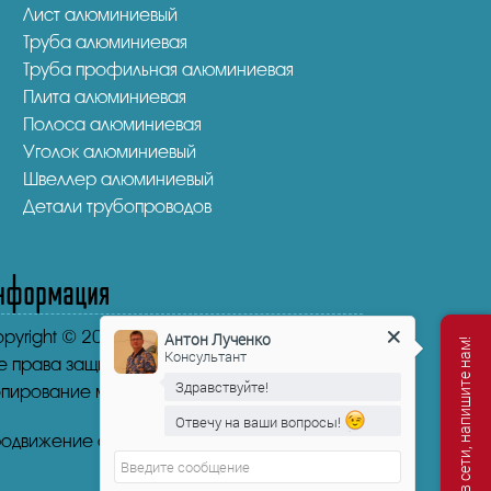
Лист алюминиевый
Труба алюминиевая
Труба профильная алюминиевая
Плита алюминиевая
Полоса алюминиевая
Уголок алюминиевый
Швеллер алюминиевый
Детали трубопроводов
нформация
pyright © 2016-2026.
"НикаСтрой"
Антон Лученко
Мы не в сети, напишите нам!
Консультант
е права защищены.
Здравствуйте!
пирование материала запрещено.
Отвечу на ваши вопросы!
одвижение сайта от mosseo.ru
Антон Лученко
печатает...