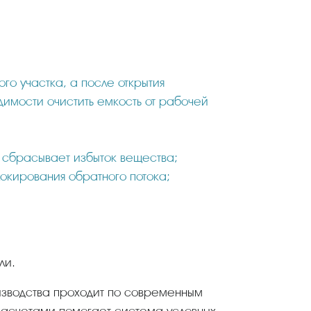
го участка, а после открытия
димости очистить емкость от рабочей
 сбрасывает избыток вещества;
окирования обратного потока;
ли.
 расчетами помогает система условных