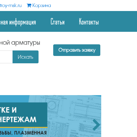
roy-msk.ru
Корзина
зная информация
Статьи
Контакты
дной арматуры
Отправить заявку
Искать