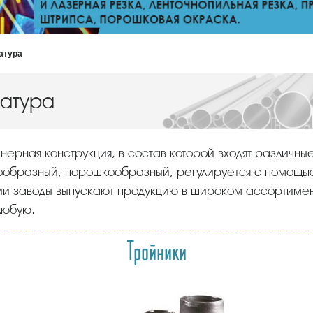
атура
атура
зообразный, порошкообразный, регулируется с помощь
и заводы выпускают продукцию в широком ассортимен
любую.
Тройники