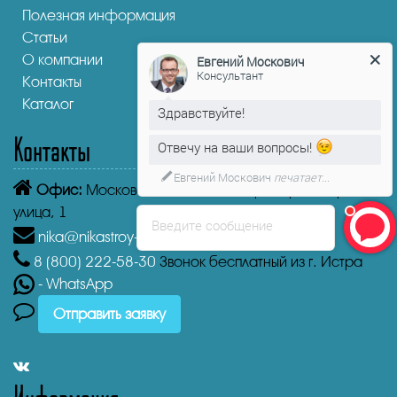
Полезная информация
Статьи
О компании
Евгений Москович
Консультант
Контакты
Каталог
Здравствуйте!
Контакты
Отвечу на ваши вопросы!
Евгений Москович
печатает...
Офис:
Московская область, Истра, Пролетарская
улица, 1
Введите сообщение
nika@nikastroy-msk.ru
8 (800)
222-58-30
Звонок бесплатный из г. Истра
- WhatsApp
Отправить заявку