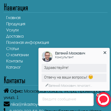
Навигация
Главная
Продукция
Услуги
Доставка
Полезная информация
Статьи
Евгений Москович
О компании
Консультант
Контакты
Здравствуйте!
Каталог
Контакты
Отвечу на ваши вопросы!
Евгений Москович
печатает...
Офис:
Московская область, Истра, Пролетарская
улица, 1
Введите сообщение
nika@nikastroy-msk.ru