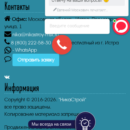
Отвечу на ваши вопросы!
Контакты
Евгений Москович
печатает...
Офис:
Московская область, Истра, Пролетарская
Введите сообщение
улица, 1
nika@nikastroy-msk.ru
8 (800)
222-58-30
Звонок бесплатный из г. Истра
- WhatsApp
Отправить заявку
Информация
Copyright © 2016-2026.
"НикаСтрой"
все права защищены.
Копирование материала запрещено.
Мы всегда на связи
Продвижение сайта от mosseo.ru