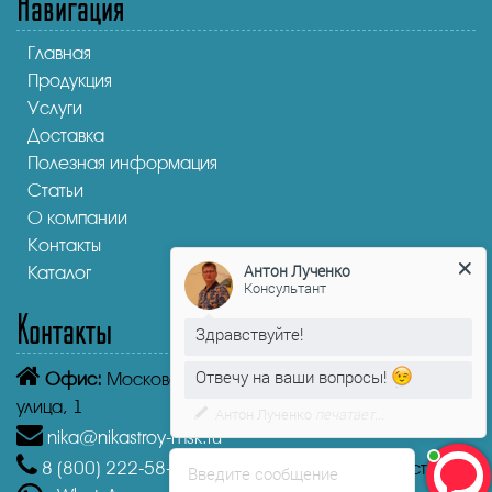
Навигация
Главная
Продукция
Услуги
Доставка
Полезная информация
Статьи
О компании
Контакты
Антон Лученко
Каталог
Консультант
Контакты
Здравствуйте!
Отвечу на ваши вопросы!
Офис:
Московская область, Истра, Пролетарская
улица, 1
Антон Лученко
печатает...
nika@nikastroy-msk.ru
8 (800)
222-58-30
Звонок бесплатный из г. Истра
Введите сообщение