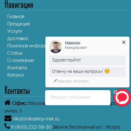
Навигация
Главная
Продукция
Услуги
Доставка
Максим
Полезная информация
Консультант
Статьи
Здравствуйте!
О компании
Контакты
Отвечу на ваши вопросы!
Каталог
Максим
печатает...
Контакты
Введите сообщение
Офис:
Московская область, Истра, Пролетарская
улица, 1
nika@nikastroy-msk.ru
8 (800)
222-58-30
Звонок бесплатный из г. Истра