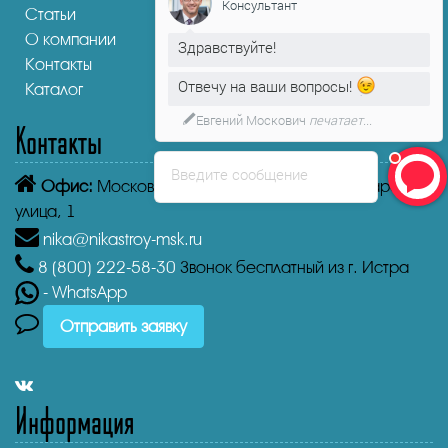
Консультант
Статьи
О компании
Здравствуйте!
Контакты
Отвечу на ваши вопросы!
Каталог
Евгений Москович
печатает...
Контакты
Введите сообщение
Офис:
Московская область, Истра, Пролетарская
улица, 1
nika@nikastroy-msk.ru
8 (800)
222-58-30
Звонок бесплатный из г. Истра
- WhatsApp
Отправить заявку
Информация