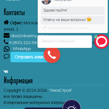
Контакты
Здравствуйте!
Отвечу на ваши вопросы!
Офис:
Московская область, Истра, Пролетарская
Евгений Москович
печатает...
улица, 1
nika@nikastroy-msk.ru
Введите сообщение
8 (800)
222-58-30
Звонок бесплатный из г. Истра
- WhatsApp
Отправить заявку
Информация
Copyright © 2016-2026.
"НикаСтрой"
все права защищены.
Копирование материала запрещено.