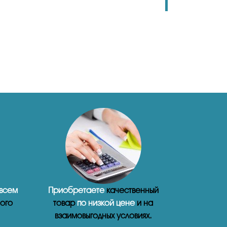
 всем
Приобретаете
качественный
ого
товар
по низкой цене
и на
взаимовыгодных условиях.