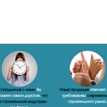
отрудничая с нами,
Вы
Наша продукция
отвечает
омите самое дорогое,
что
требованиям
современн
 в строительной индустрии -
строительного рынка.