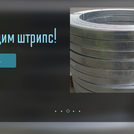
им штрипс!
.