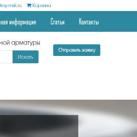
roy-msk.ru
Корзина
зная информация
Статьи
Контакты
дной арматуры
Отправить заявку
Искать