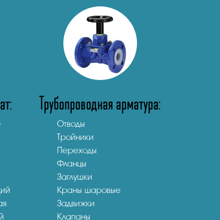
ат:
Трубопроводная арматура:
е
Отводы
Тройники
Переходы
Фланцы
Заглушки
щий
Краны шаровые
ая
Задвижки
й
Клапаны