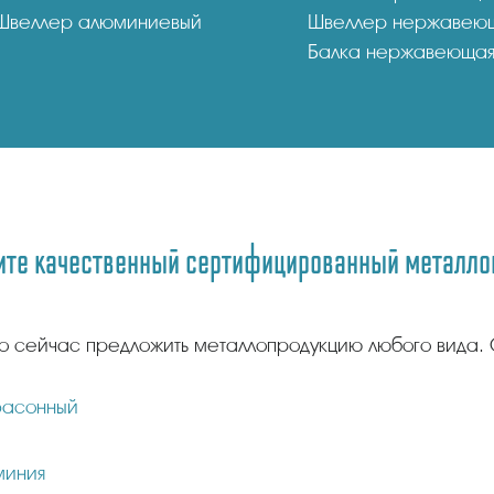
Швеллер алюминиевый
Швеллер нержавею
Балка нержавеюща
те качественный сертифицированный металлоп
о сейчас предложить металлопродукцию любого вида. 
фасонный
миния