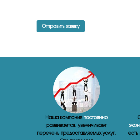
Отправить заявку
Наша компания
постоянно
С
развивается, увеличивает
экон
перечень предоставляемых услуг.
есть