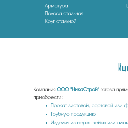
Арматура
Полоса стальная
Круг стальной
Ищи
Компания
ООО "НикаСтрой"
готова прям
приобрести:
Прокат листовой, сортовой или 
Трубную продукцию
Изделия из нержавейки или алю