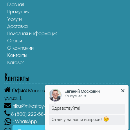
Главная
Продукция
Услуги
Доставка
Полезная информация
Статьи
О компании
Контакты
Каталог
Контакты
Евгений Москович
Консультант
Офис:
Московская область, Истра, Пролетарская
улица, 1
Здравствуйте!
nika@nikastroy-msk.ru
Отвечу на ваши вопросы!
8 (800)
222-58-30
Звонок бесплатный из г. Истра
- WhatsApp
Евгений Москович
печатает...