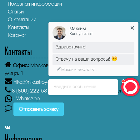
Полезная информация
Статьи
О компании
Контакты
Максим
Консультант
Каталог
Здравствуйте!
Контакты
Отвечу на ваши вопросы!
Офис:
Московская область, Истра, Пролетарская
Максим
печатает...
улица, 1
nika@nikastroy-msk.ru
Введите сообщение
8 (800)
222-58-30
Звонок бесплатный из г. Истра
- WhatsApp
Отправить заявку
Информация