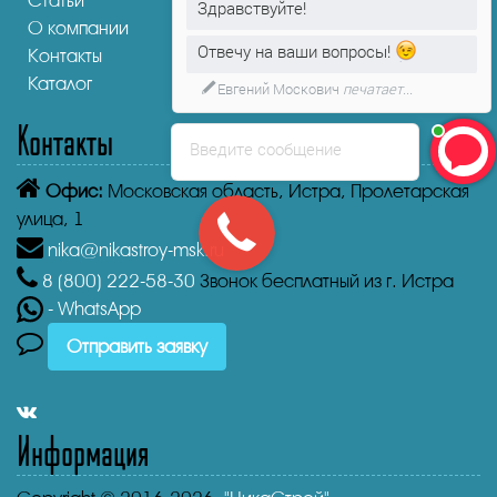
Статьи
Здравствуйте!
О компании
Отвечу на ваши вопросы!
Контакты
Каталог
Евгений Москович
печатает...
Контакты
Введите сообщение
Офис:
Московская область, Истра, Пролетарская
улица, 1
nika@nikastroy-msk.ru
8 (800)
222-58-30
Звонок бесплатный из г. Истра
- WhatsApp
Отправить заявку
Информация